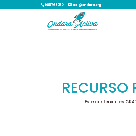
965766250
adl@ondara.org
RECURSO 
Este contenido es GRA